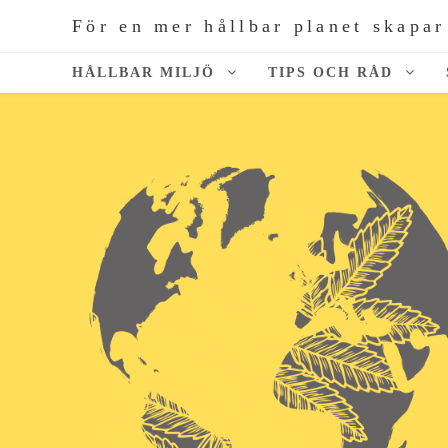
För en mer hållbar planet skapar
HÅLLBAR MILJÖ
TIPS OCH RÅD