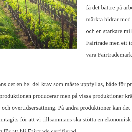
få det bättre på ar
märkta bidrar med a
och en starkare mil
Fairtrade men ett t
vara Fairtrademärkt
inns det en hel del krav som måste uppfyllas, både för
 produktionen producerar men på vissa produktioner krävs
et och övertidsersättning. På andra produktioner kan det
amtagits för att vi tillsammans ska stötta en ekonomisk
ör att bli Fairtrade certifierad.