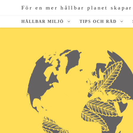
För en mer hållbar planet skapar
HÅLLBAR MILJÖ
TIPS OCH RÅD