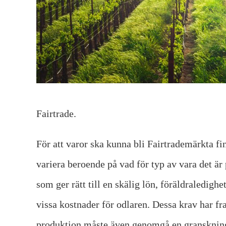
Fairtrade.
För att varor ska kunna bli Fairtrademärkta f
variera beroende på vad för typ av vara det är
som ger rätt till en skälig lön, föräldraledigh
vissa kostnader för odlaren. Dessa krav har fr
produktion måste även genomgå en granskning f