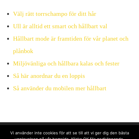
Välj rätt torrschampo för ditt hår
Ull är alltid ett smart och hållbart val
Hållbart mode är framtiden för vår planet och
plånbok
Miljövänliga och hållbara kalas och fester
Så här anordnar du en loppis
Så använder du mobilen mer hållbart
Vi använder inte cookies för att se till att vi ger dig den bästa
Maila gärna
hej@fairshopping.se